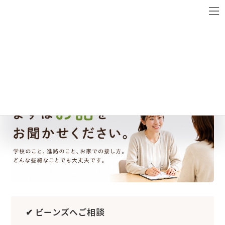
コ
ナ
ン
ビ
テ
ゲ
ン
ー
名称未設定のデザイン (26)
ツ
シ
へ
ョ
ス
ン
キ
に
ッ
移
プ
動
✔ ビーンズへご相談