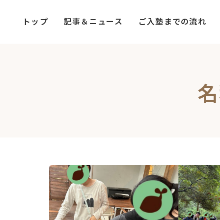
コ
ナ
ン
ビ
トップ
記事＆ニュース
ご入塾までの流れ
テ
ゲ
ン
ー
ツ
シ
へ
ョ
名
ス
ン
キ
に
ッ
移
プ
動